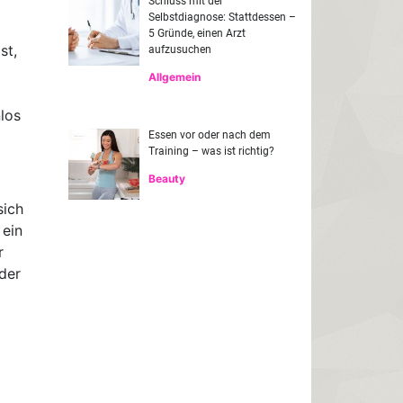
Schluss mit der
Selbstdiagnose: Stattdessen –
5 Gründe, einen Arzt
st,
aufzusuchen
Allgemein
nlos
Essen vor oder nach dem
Training – was ist richtig?
Beauty
sich
 ein
r
der