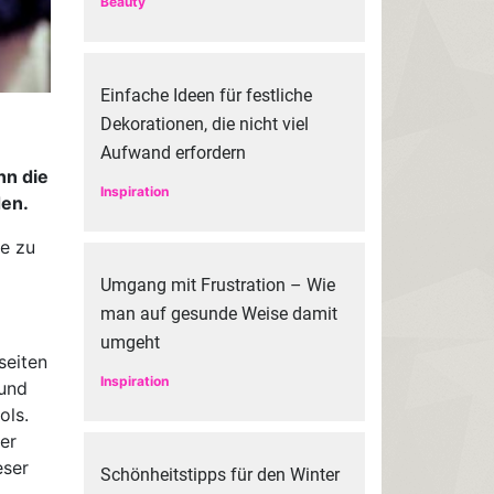
Beauty
Einfache Ideen für festliche
Dekorationen, die nicht viel
Aufwand erfordern
nn die
Inspiration
den.
se zu
Umgang mit Frustration – Wie
man auf gesunde Weise damit
umgeht
seiten
Inspiration
 und
ols.
er
eser
Schönheitstipps für den Winter