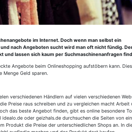
chenangebote im Internet. Doch wenn man selbst ein
und nach Angeboten sucht wird man oft nicht fündig. De
ckt und lassen sich kaum per Suchmaschinenanfragen fin
teckte Angebote beim Onlineshopping aufstöbern kann. Die
ne Menge Geld sparen.
vielen verschiedenen Händlern auf vielen verschiedenen Web
 die Preise raus schreiben und zu vergleichen macht Arbeit
noch das beste Angebot finden, gibt es online besondere To
l idealo.de oder geizhals.de durchsuchen die Seiten von ein
m Produkt die Preise der unterschiedlichen Shops an. In di
Wahl ausfindig machen und das Produkt dort kaufen.