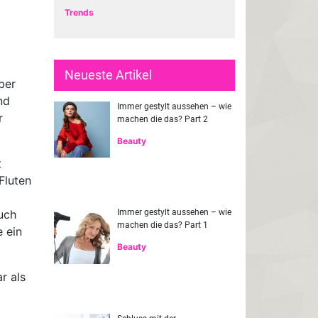
Trends
Neueste Artikel
ber
nd
Immer gestylt aussehen – wie
r
machen die das? Part 2
Beauty
t
Fluten
uch
Immer gestylt aussehen – wie
machen die das? Part 1
e ein
Beauty
r als