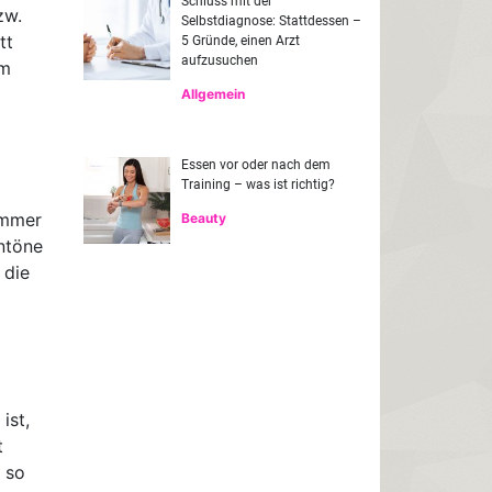
Schluss mit der
zw.
Selbstdiagnose: Stattdessen –
tt
5 Gründe, einen Arzt
aufzusuchen
em
Allgemein
Essen vor oder nach dem
Training – was ist richtig?
immer
Beauty
ntöne
 die
ist,
t
 so