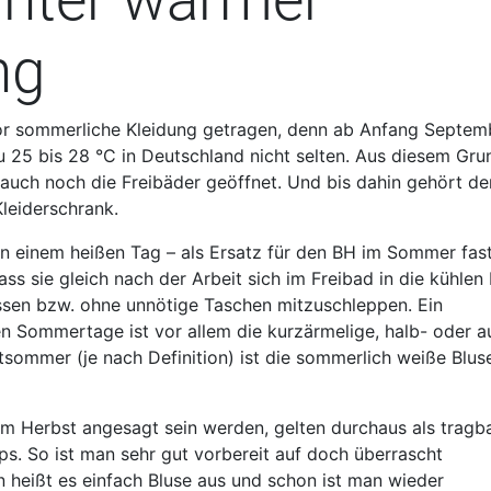
ng
vor sommerliche Kleidung getragen, denn ab Anfang Septem
 25 bis 28 °C in Deutschland nicht selten. Aus diesem Gru
auch noch die Freibäder geöffnet. Und bis dahin gehört de
Kleiderschrank.
von einem heißen Tag – als Ersatz für den BH im Sommer fas
ss sie gleich nach der Arbeit sich im Freibad in die kühlen 
ssen bzw. ohne unnötige Taschen mitzuschleppen. Ein
ren Sommertage ist vor allem die kurzärmelige, halb- oder a
tsommer (je nach Definition) ist die sommerlich weiße Blus
m Herbst angesagt sein werden, gelten durchaus als tragba
s. So ist man sehr gut vorbereit auf doch überrascht
heißt es einfach Bluse aus und schon ist man wieder